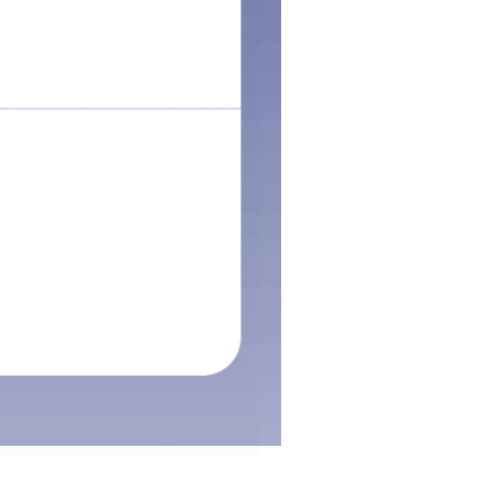
社会招聘
供应链
合作伙伴门户
官方微信