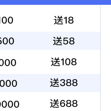
专业化 年轻化 国际化