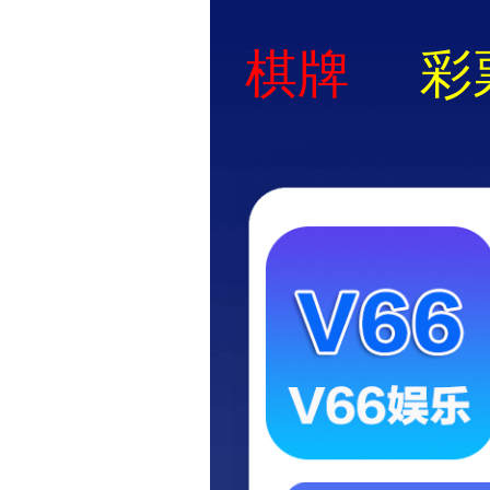
首页
集团概况
产品中心